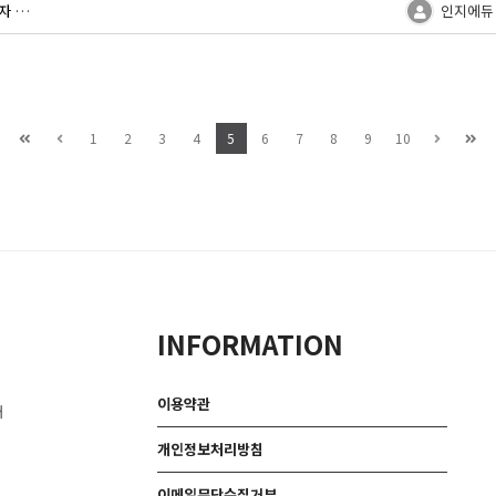
'요양원도 골드 스탠다드?' 입소 전쟁 여전, 민간투자 '절실'
인지에듀
1
2
3
4
5
6
7
8
9
10
INFORMATION
이용약관
대
개인정보처리방침
이메일무단수집거부