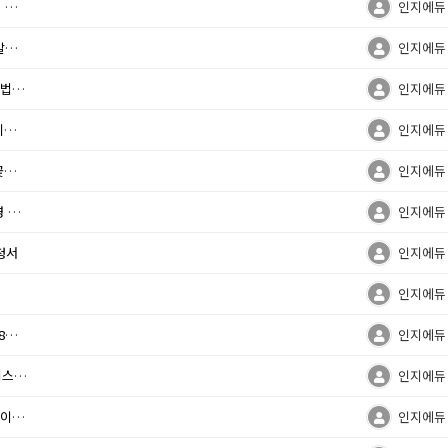
날씨 풀리자 치매 어르신 실종 사고 잇따라 … 자칫 큰 사고로 이어져
인지에듀
'잠이 보약' … 잠 못 자면 뇌에 노폐물 쌓여 치매 발병 위험 커
인지에듀
수면과 치매 상관관계 아세요?, "고령층 뇌 건강 비법은 수면"
인지에듀
경도인지장애 단계 무감동증, 알츠하이머병 전환 키운다?
인지에듀
지역 맞춤형 복지, 노인 의료·돌봄 통합지원 사업 꽃필까?
인지에듀
2023년 주야간보호기관 내 단기보호 시범사업 운영 매뉴얼
인지에듀
청서
인지에듀
인지에듀
치매·고령복지 위험신호 감지, 장기요양 신청자 128만명 '돌파'
인지에듀
장기요양보험 지속성 우려 확대, “탈출구는 미국 시스템?”
인지에듀
요양시설 입소 이유? "알츠하이머 치매와 소득수준이 좌우"
인지에듀