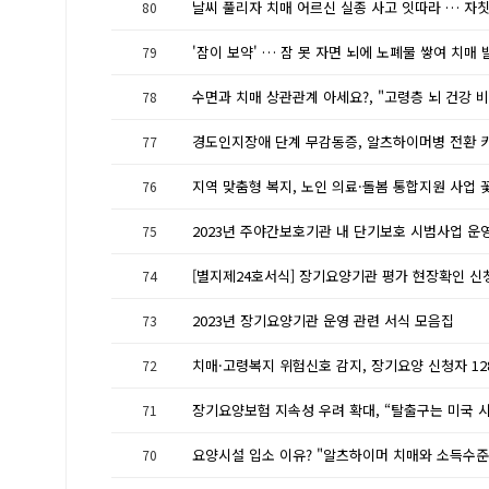
80
79
78
77
76
75
[별지제24호서식] 장기요양기관 평가 현장확인 신
74
2023년 장기요양기관 운영 관련 서식 모음집
73
72
71
70