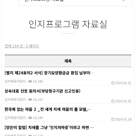
인지프로그램 자료실
전체 194 건 - 5 페이지
제목
[별지 제24호의2 서식] 장기요양환급금 환입 납부이행…
인지에듀지킴이
16,180
2024.02.01
상속대표 선정 동의서(부당청구기관 신고인용)
인지에듀지킴이
16,153
2024.02.01
한국에 없는 마을 2 _전 세계 치매 마을의 롤 모델,…
인지에듀지킴이
16,140
2024.01.18
[양은미 칼럼] 치매를 그냥 '인지저하증'이라고 하면 …
인지에듀지킴이
16,128