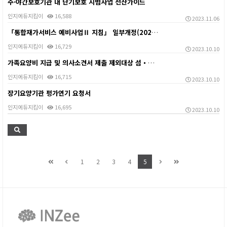
주·야간보호기관 내 단기보호 시범사업 전산가이드
인지에듀지킴이
16,588
2023.11.06
「통합재가서비스 예비사업Ⅱ 지침」 일부개정(2023.1…
인지에듀지킴이
16,729
2023.10.10
가족요양비 지급 및 의사소견서 제출 제외대상 섬・벽지지…
인지에듀지킴이
16,715
2023.10.10
장기요양기관 평가연기 요청서
인지에듀지킴이
16,695
2023.10.10
1
2
3
4
5