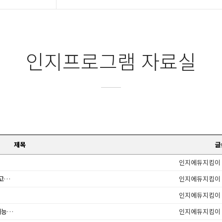
인지프로그램 자료실
제목
글
인지에듀지킴이
복지용구 품목별 제품목록 및 급여비용 등에 관한 고시 일부 개정 안내
인지에듀지킴이
인지에듀지킴이
노인 의료 제 기능 위해선…요양병원‧요양시설 기능 재정립돼야
인지에듀지킴이