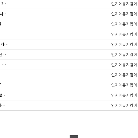
'대한민국은 노인 공화국' … 노동 인구 4명이 노인 3명 부양
인지에듀지킴이
치매 노인 오피오이드 처방 ‘치명적’ … 초기 14일 사망 위험 11배 ↑
인지에듀지킴이
휴/폐업 장기요양기관 급여제공자료 이관 안내 리플릿 및 브로슈어
인지에듀지킴이
인지에듀지킴이
「장기요양기관정보 등록」화면 변경 안내 및 정보게시 매뉴얼
인지에듀지킴이
골밀도 낮으면 치매 위험 높아 … 10년 내 치매 진단 확률 2배
인지에듀지킴이
[미세먼지라이트] 5월 23일 오후 6시부터 10시까지 작업 안내(Airkorea)
인지에듀지킴이
인지에듀지킴이
2023년 노인보건복지사업 핵심은 '치매국가책임제' 지우기?
인지에듀지킴이
일부 치매안심마을, 중증 치매환자 대상 프로그램 없어 … 실효성 논란
인지에듀지킴이
하반기 시범사업 확대 앞둔 치매안심주치의 안착 가능성↑
인지에듀지킴이