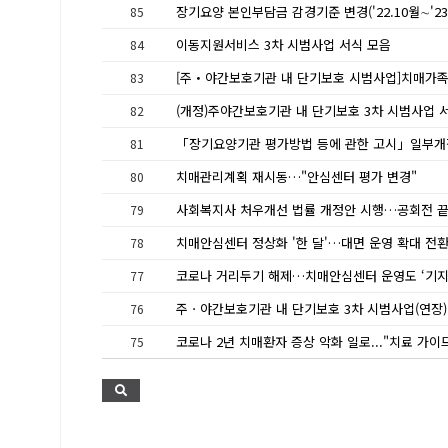
85
이동지원서비스 3차 시범사업 서식 모음
84
83
(개정)주야간보호기관 내 단기보호 3차 시범사업 
82
81
치매관리계획 재시동…"안심센터 평가 변경"
80
사회복지사 처우개선 법률 개정안 시행…공회전 
79
치매안심센터 정상화 '한 달'…대면 운영 확대 전
78
코로나 거리두기 해제…치매안심센터 운영도 ‘기지
77
76
75