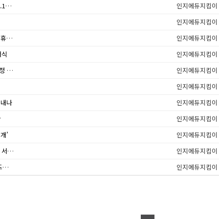
장기요양 본인부담금 감경기준 변경('22.10월∼'23.1월 적용)
인지에듀지킴이
인지에듀지킴이
[주・야간보호기관 내 단기보호 시범사업]치매가족휴가제 업무 매뉴얼
인지에듀지킴이
서식
인지에듀지킴이
「장기요양기관 평가방법 등에 관한 고시」일부개정 안내
인지에듀지킴이
인지에듀지킴이
끝내나
인지에듀지킴이
환
인지에듀지킴이
개’
인지에듀지킴이
주ㆍ야간보호기관 내 단기보호 3차 시범사업(연장) 서식 모음
인지에듀지킴이
코로나 2년 치매환자 증상 악화 일로..."치료 가이드라인 필요"
인지에듀지킴이