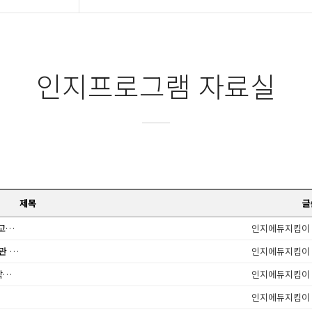
인지프로그램 자료실
제목
글
복지용구 품목별 제품목록 및 급여비용 등에 관한 고시 일부 개정 안내
인지에듀지킴이
조규홍 복지부 장관 후보 "치매 전담형 장기요양기관 확충 방향성"
인지에듀지킴이
|치매극복의 날| 멀티비타민 먹는 노인, 인지저하 막는다? '진실 혹은 거짓'
인지에듀지킴이
인지에듀지킴이