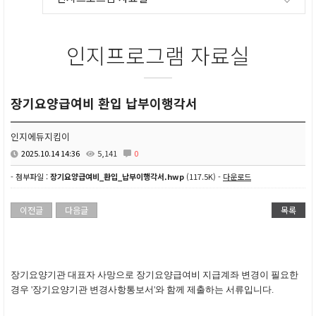
인지프로그램 자료실
장기요양급여비 환입 납부이행각서
인지에듀지킴이
2025.10.14 14:36
5,141
0
- 첨부파일 :
장기요양급여비_환입_납부이행각서.hwp
(117.5K) -
다운로드
이전글
다음글
목록
장기요양기관 대표자 사망으로 장기요양급여비 지급계좌 변경이 필요한
경우 '장기요양기관 변경사항통보서'와 함께 제출하는 서류입니다.